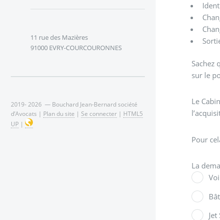
Ident
Chan
Chan
11 rue des Mazières
Sorti
91000 EVRY-COURCOURONNES
Sachez q
sur le p
Le Cabi
2019- 2026 — Bouchard Jean-Bernard société
l’acquis
d’Avocats |
Plan du site
|
Se connecter
|
HTML5
UP
|
Pour cel
La dema
Voi
Bâ
Jet