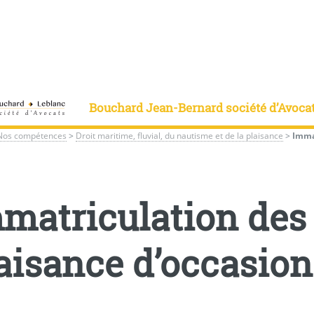
Bouchard Jean-Bernard société d’Avoca
Nos compétences
>
Droit maritime, fluvial, du nautisme et de la plaisance
>
Immat
matriculation des
aisance d’occasion